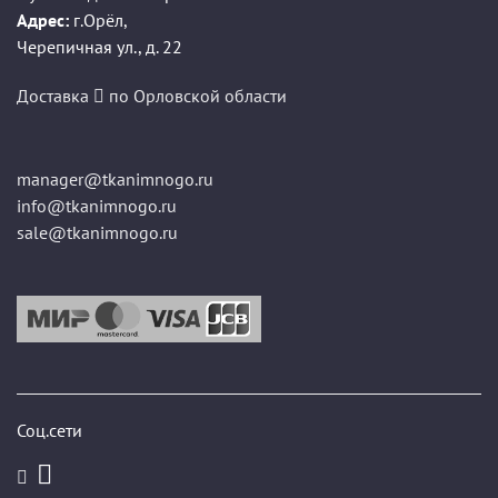
Адрес:
г.Орёл
,
Черепичная ул., д. 22
Доставка
по Орловской области
manager@tkanimnogo.ru
info@tkanimnogo.ru
sale@tkanimnogo.ru
Соц.сети