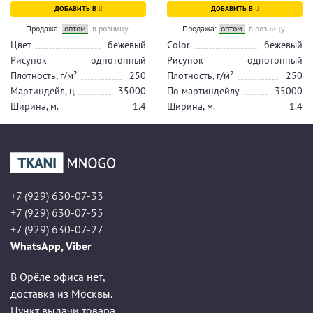
ДОБАВИТЬ В
ДОБАВИТЬ В
Продажа:
оптом
в розницу
Продажа:
оптом
в розницу
Цвет
бежевый
Color
бежевый
Рисунок
однотонный
Рисунок
однотонный
Плотность, г/м²
250
Плотность, г/м²
250
Мартиндейл, ц
35000
По мартиндейлу
35000
Ширина, м.
1.4
Ширина, м.
1.4
+7 (929) 630-07-33
+7 (929) 630-07-55
+7 (929) 630-07-27
WhatsApp, Viber
В Орёле офиса нет,
доставка из Москвы.
Пункт выдачи товара