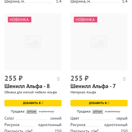
Ширина, м.
1.4
Ширина, м.
1.4
255
₽
255
₽
Шенилл Альфа - 8
Шенилл Альфа - 7
Обивка для мягкой мебели Альфа
Материал Альфа
ДОБАВИТЬ В
ДОБАВИТЬ В
Продажа:
оптом
в розницу
Продажа:
оптом
в розницу
Color
синий
Цвет
серый
Рисунок
однотонный
Рисунок
однотонный
Плотность, г/м²
250
Плотность, г/м²
250