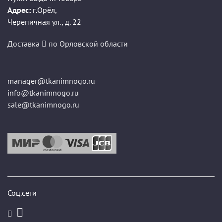
Адрес:
г.Орёл
,
Черепичная ул., д. 22
Доставка
по Орловской области
manager@tkanimnogo.ru
info@tkanimnogo.ru
sale@tkanimnogo.ru
Соц.сети