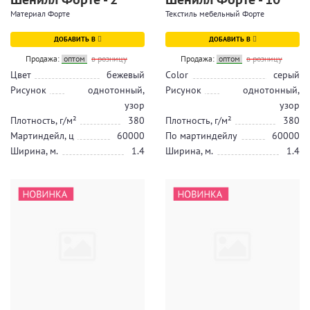
Материал Форте
Текстиль мебельный Форте
ДОБАВИТЬ В
ДОБАВИТЬ В
Продажа:
оптом
в розницу
Продажа:
оптом
в розницу
Цвет
бежевый
Color
серый
Рисунок
однотонный,
Рисунок
однотонный,
узор
узор
Плотность, г/м²
380
Плотность, г/м²
380
Мартиндейл, ц
60000
По мартиндейлу
60000
Ширина, м.
1.4
Ширина, м.
1.4