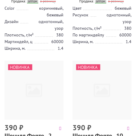
Продажа:
оптом
в розницу
Продажа:
оптом
в розницу
Color
коричневый,
Цвет
бежевый
бежевый
Рисунок
однотонный,
Дизайн
однотонный,
узор
узор
Плотность, г/м²
380
Плотность, г/м²
380
По мартиндейлу
60000
Мартиндейл, ц
60000
Ширина, м.
1.4
Ширина, м.
1.4
390
₽
390
₽
Шенилл Форте - 2
Шенилл Форте - 10