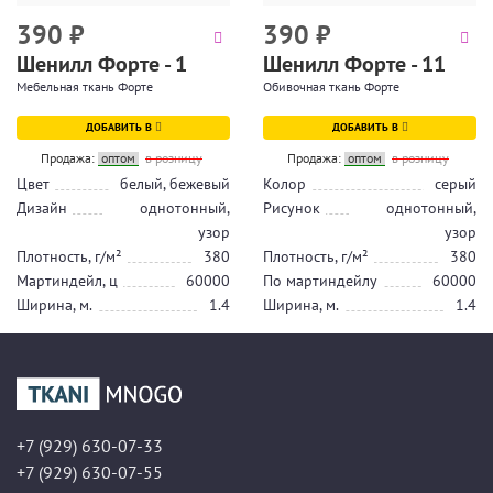
390
₽
390
₽
Шенилл Форте - 1
Шенилл Форте - 11
Мебельная ткань Форте
Обивочная ткань Форте
ДОБАВИТЬ В
ДОБАВИТЬ В
Продажа:
оптом
в розницу
Продажа:
оптом
в розницу
Цвет
белый, бежевый
Колор
серый
Дизайн
однотонный,
Рисунок
однотонный,
узор
узор
Плотность, г/м²
380
Плотность, г/м²
380
Мартиндейл, ц
60000
По мартиндейлу
60000
Ширина, м.
1.4
Ширина, м.
1.4
+7 (929) 630-07-33
+7 (929) 630-07-55