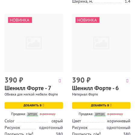
Ширина, м.
1.4
390
₽
390
₽
Шенилл Форте - 7
Шенилл Форте - 6
Обивка для мягкой мебели Форте
Материал Форте
ДОБАВИТЬ В
ДОБАВИТЬ В
Продажа:
оптом
в розницу
Продажа:
оптом
в розницу
Color
серый
Цвет
коричневый
Рисунок
однотонный
Рисунок
однотонный
Плотность, г/м²
380
Плотность, г/м²
380