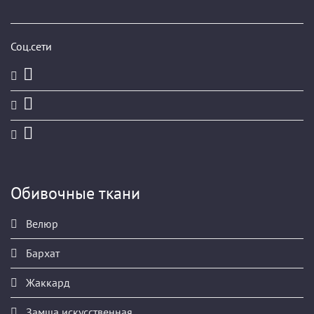
Соц.сети
Обивочные ткани
Велюр
Бархат
Жаккард
Замша искусственная