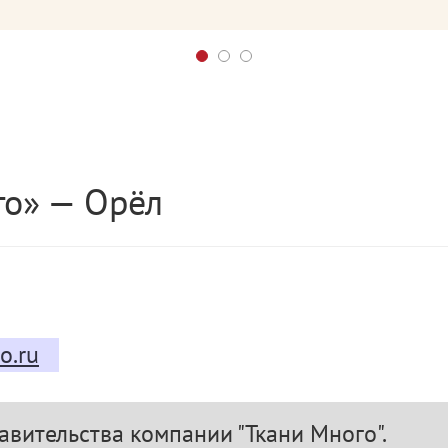
го» — Орёл
o.ru
авительства компании "Ткани Много".