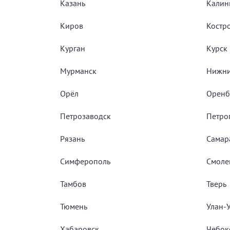
Казань
Калин
Киров
Костр
Курган
Курск
Мурманск
Нижни
Орёл
Оренб
Петрозаводск
Петро
Рязань
Самар
Симферополь
Смоле
Тамбов
Тверь
Тюмень
Улан-
Хабаровск
Чебок