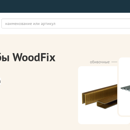
бы WoodFix
м