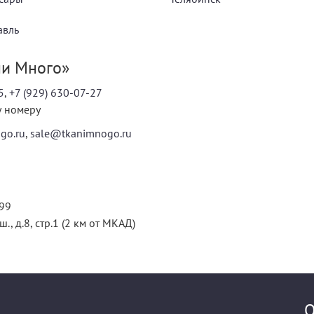
авль
ни Много»
5
,
+7 (929) 630-07-27
у номеру
go.ru
,
sale@tkanimnogo.ru
99
., д.8, стр.1
(2 км от МКАД)
О