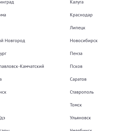
инград
Калуга
ома
Краснодар
Липецк
й Новгород
Новосибирск
ург
Пенза
павловск-Камчатский
Псков
а
Саратов
нск
Ставрополь
Томск
Удэ
Ульяновск
сары
Челябинск