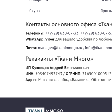
Якутск
Яросл
Контакты основного офиса «Тка
Телефоны:
+7 (929) 630-07-33
,
+7 (929) 630-07-5
WhatsApp, Viber
для вашего удобства по любом
Почта:
manager@tkanimnogo.ru
,
info@tkanimno
Реквизиты «Ткани Много»
ИП Кузнецов Андрей Вячеславович
ИНН:
503407493743 /
ОГРНИП:
3165001000512
Адрес:
Московская обл.
,
г.Балашиха
,
Объездное ш