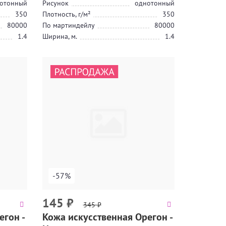
отонный
Рисунок
однотонный
350
Плотность, г/м²
350
80000
По мартиндейлу
80000
1.4
Ширина, м.
1.4
-57%
145
₽
345
₽
егон -
Кожа искусственная Орегон -