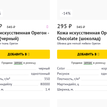
%
-14%
₽
295
₽
345
₽
345
₽
искусственная Орегон -
Кожа искусственная Ор
 (черный)
Chocolate (шоколад)
 ткань Орегон
Обивка для мягкой мебели Орегон
ДОБАВИТЬ В
ДОБАВИТЬ В
Продажа:
оптом
в розницу
Продажа:
оптом
в розницу
черный
Color
кор
однотонный
Рисунок
одн
ь, г/м²
350
Плотность, г/м²
индейлу
80000
Мартиндейл, ц
 м.
1.4
Ширина, м.