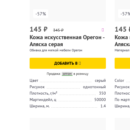
-57%
-57
145
₽
145
345
₽
Кожа искусственная Орегон -
Кожа 
Аляска серая
Аляск
Обивка для мягкой мебели Орегон
Материал
ДОБАВИТЬ В
Продажа:
оптом
в розницу
Цвет
серый
Color
Рисунок
однотонный
Рисунок
Плотность, г/м²
350
Плотност
Мартиндейл, ц
50000
По март
Ширина, м.
1.4
Ширина,