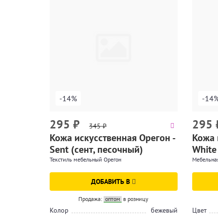
-14%
-14
295
₽
295
345
₽
Кожа искусственная Орегон -
Кожа 
Sent (сент, песочный)
White
Текстиль мебельный Орегон
Мебельная
ДОБАВИТЬ В
Продажа:
оптом
в розницу
Колор
бежевый
Цвет