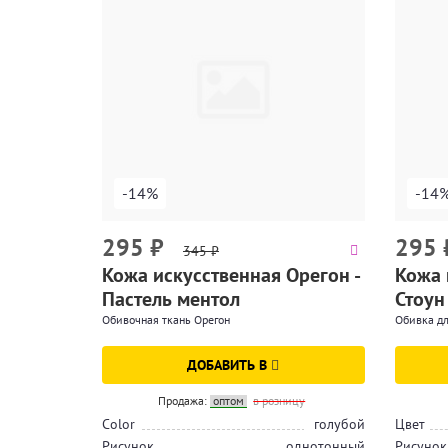
-14%
-14
295
₽
295
345
₽
Кожа искусственная Орегон -
Кожа 
Пастель ментол
Стоун
Обивочная ткань Орегон
Обивка дл
ДОБАВИТЬ В
Продажа:
оптом
в розницу
Color
голубой
Цвет
Рисунок
однотонный
Рисунок