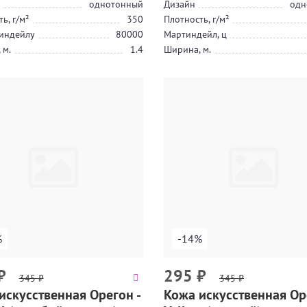
однотонный
Дизайн
одн
ь, г/м²
350
Плотность, г/м²
индейлу
80000
Мартиндейл, ц
 м.
1.4
Ширина, м.
%
-14%
₽
295
₽
345
₽
345
₽
искусственная Орегон -
Кожа искусственная Ор