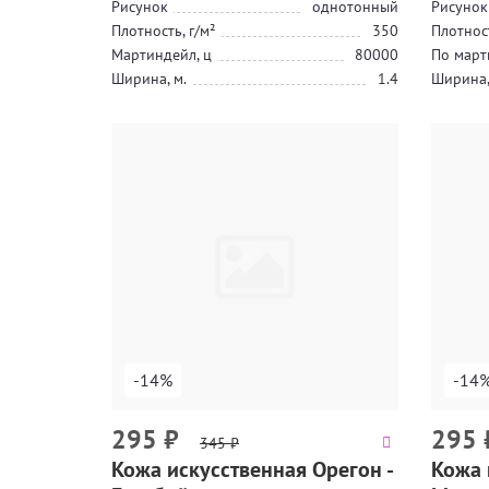
Рисунок
однотонный
Рисунок
Плотность, г/м²
350
Плотност
Мартиндейл, ц
80000
По март
Ширина, м.
1.4
Ширина,
-14%
-14
295
₽
295
345
₽
Кожа искусственная Орегон -
Кожа 