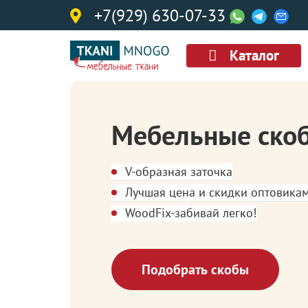
+7(929) 630-07-33
Каталог
Мебельные ско
V-образная заточка
Лучшая цена и скидки оптовика
WoodFix-забивай легко!
Подобрать скобы