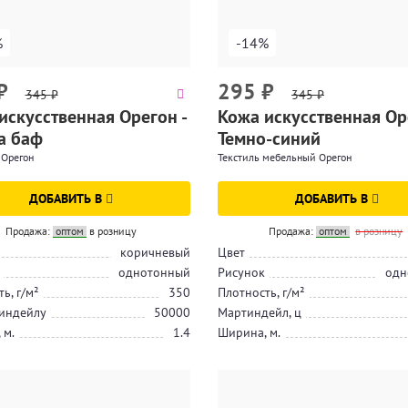
%
-14%
₽
295
₽
345
₽
345
₽
искусственная Орегон -
Кожа искусственная Ор
а баф
Темно-синий
 Орегон
Текстиль мебельный Орегон
ДОБАВИТЬ В
ДОБАВИТЬ В
Продажа:
оптом
в розницу
Продажа:
оптом
в розницу
коричневый
Цвет
однотонный
Рисунок
одн
ь, г/м²
350
Плотность, г/м²
индейлу
50000
Мартиндейл, ц
 м.
1.4
Ширина, м.