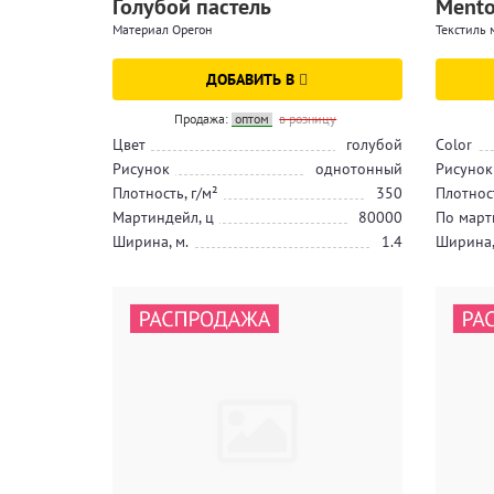
Голубой пастель
Mento
Материал Орегон
Текстиль 
ДОБАВИТЬ В
Продажа:
оптом
в розницу
Цвет
голубой
Color
Рисунок
однотонный
Рисунок
Плотность, г/м²
350
Плотност
Мартиндейл, ц
80000
По март
Ширина, м.
1.4
Ширина,