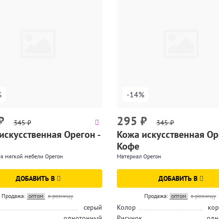
%
-14%
₽
295
₽
345
₽
345
₽
искусственная Орегон -
Кожа искусственная Ор
Кофе
я мягкой мебели Орегон
Материал Орегон
ДОБАВИТЬ В
ДОБАВИТЬ В
Продажа:
оптом
в розницу
Продажа:
оптом
в розницу
серый
Колор
кор
однотонный
Рисунок
одн