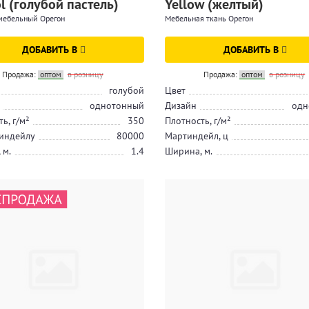
l (голубой пастель)
Yellow (желтый)
мебельный Орегон
Мебельная ткань Орегон
ДОБАВИТЬ В
ДОБАВИТЬ В
Продажа:
оптом
в розницу
Продажа:
оптом
в розницу
голубой
Цвет
однотонный
Дизайн
одн
ь, г/м²
350
Плотность, г/м²
индейлу
80000
Мартиндейл, ц
 м.
1.4
Ширина, м.