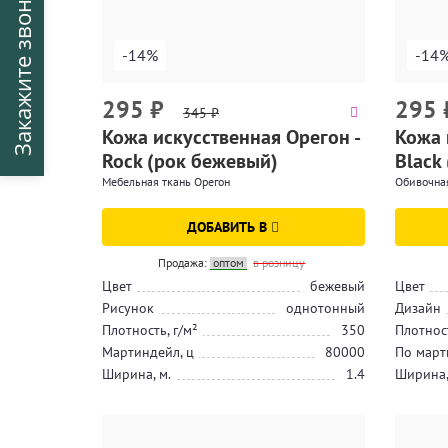
Закажите звонок
-14%
-14
295
₽
295
345
₽
Кожа искусственная Орегон -
Кожа 
Rock (рок бежевый)
Black
Мебельная ткань Орегон
Обивочная
ДОБАВИТЬ В
Продажа:
оптом
в розницу
Цвет
бежевый
Цвет
Рисунок
однотонный
Дизайн
Плотность, г/м²
350
Плотност
Мартиндейл, ц
80000
По март
Ширина, м.
1.4
Ширина,