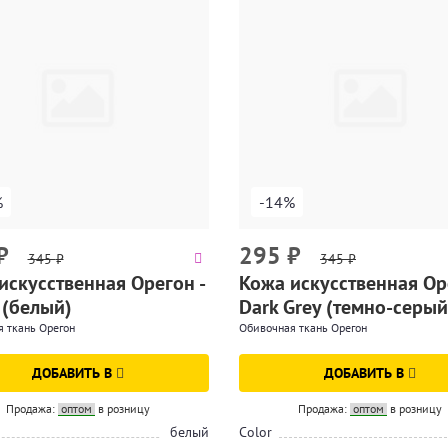
%
-14%
₽
295
₽
345
₽
345
₽
искусственная Орегон -
Кожа искусственная Ор
 (белый)
Dark Grey (темно-серый
 ткань Орегон
Обивочная ткань Орегон
ДОБАВИТЬ В
ДОБАВИТЬ В
Продажа:
оптом
в розницу
Продажа:
оптом
в розницу
белый
Color