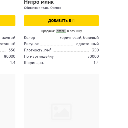
Нитро минк
Обивочная ткань Орегон
ДОБАВИТЬ В
Продажа:
оптом
в розницу
желтый
Колор
коричневый, бежевый
отонный
Рисунок
однотонный
350
Плотность, г/м²
350
80000
По мартиндейлу
50000
1.4
Ширина, м.
1.4