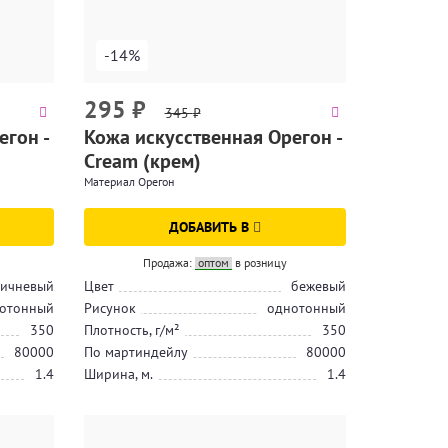
-14%
295
₽
345
₽
егон -
Кожа искусственная Орегон -
Cream (крем)
Материал Орегон
ДОБАВИТЬ В
Продажа:
оптом
в розницу
ичневый
Цвет
бежевый
отонный
Рисунок
однотонный
350
Плотность, г/м²
350
80000
По мартиндейлу
80000
1.4
Ширина, м.
1.4