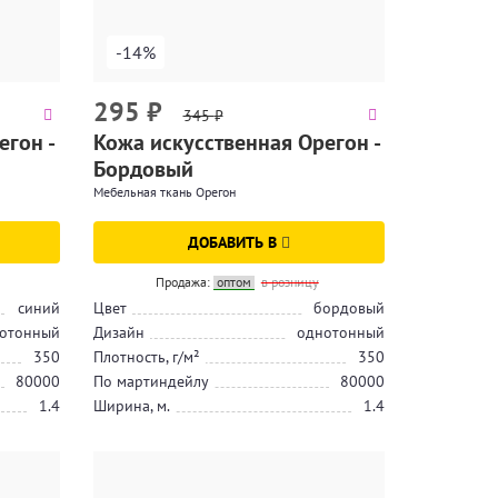
-14%
295
₽
345
₽
егон -
Кожа искусственная Орегон -
Бордовый
Мебельная ткань Орегон
ДОБАВИТЬ В
Продажа:
оптом
в розницу
синий
Цвет
бордовый
отонный
Дизайн
однотонный
350
Плотность, г/м²
350
80000
По мартиндейлу
80000
1.4
Ширина, м.
1.4