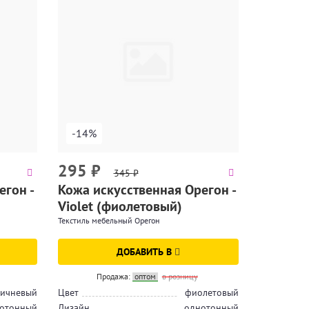
-14%
295
₽
345
₽
егон -
Кожа искусственная Орегон -
Violet (фиолетовый)
Текстиль мебельный Орегон
ДОБАВИТЬ В
Продажа:
оптом
в розницу
ичневый
Цвет
фиолетовый
отонный
Дизайн
однотонный