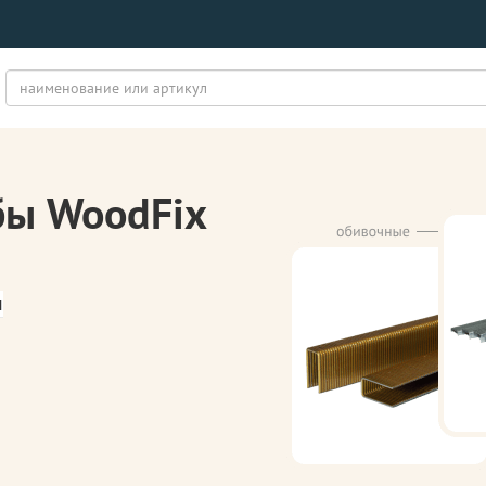
бы WoodFix
м