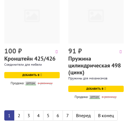
100
₽
91
₽
Кронштейн 425/426
Пружина
цилиндрическая 498
Соединители для мебели
(цинк)
ДОБАВИТЬ В
Пружины для механизмов
Продажа:
оптом
в розницу
ДОБАВИТЬ В
Продажа:
оптом
в розницу
1
2
3
4
5
6
7
Вперед
В конец